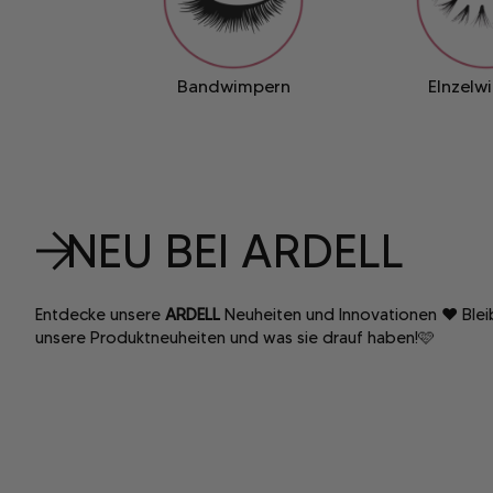
Bandwimpern
EInzelw
NEU BEI ARDELL
Entdecke unsere
ARDELL
Neuheiten und Innovationen
❤️
Ble
unsere Produktneuheiten und was sie drauf haben!🩷
In den Warenkorb
In den Warenkor