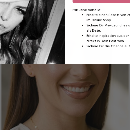
wimpern
Exklusive Vorteile:
Erhalte einen Rabatt von 
im Online Shop.
Sichere Dir Pre-Launches 
als Erste.
Erhalte Inspiration aus d
direkt in Dein Postfach.
Sichere Dir die Chance au