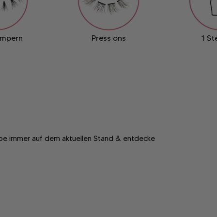
impern
Press ons
1 St
ibe immer auf dem aktuellen Stand & entdecke
b
In den Warenkorb