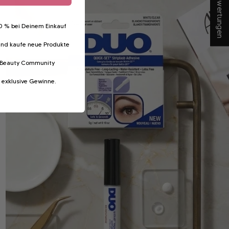
★ Bewertungen
kleber
20 % bei Deinem Einkauf
und kaufe neue Produkte
er Beauty Community
f exklusive Gewinne.