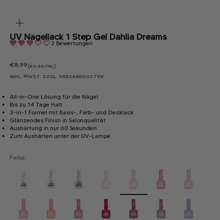
Bild
vergrößern
UV Nagellack 1 Step Gel Dahlia Dreams
2 Bewertungen
Angebot
€8,99
(€0,90/ml)
inkl. MwSt. zzgl.
Versandkosten
All-in-One Lösung für die Nägel
Bis zu 14 Tage Halt
3-in-1 Formel mit Basis-, Farb- und Decklack
Glänzendes Finish in Salonqualität
Aushärtung in nur 60 Sekunden
Zum Aushärten unter der UV-Lampe
Farbe: