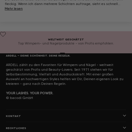
fleckig. Wenn ich dann mehrere Schichten auftrage, sieht es schnell...
Mehr lesen
weltweit geschätzt
Top Wimpern- und Nagelprodukte – von Profis empfohlen.
Gehe zu Element 1
Gehe zu Element 2
Gehe zu Element 3
Gehe zu Element 4
ardell – deine schönheit. deine regeln.
ARDELL zählt zu den Favoriten für Wimpern und Nägel – weltweit
geschätzt von Profis und Beauty-Lovers. Seit 1971 stehen wir für
Selbstbestimmung, Vielfalt und Ausdruckskraft. Mit einer großen
Auswahl an hochwertigen Styles helfen wir Dir, Deinen eigenen Look zu
kreieren – ganz nach Deinen Regeln.
YOUR LASHES. YOUR POWER.
©
bacodi GmbH
kontakt
rechtliches