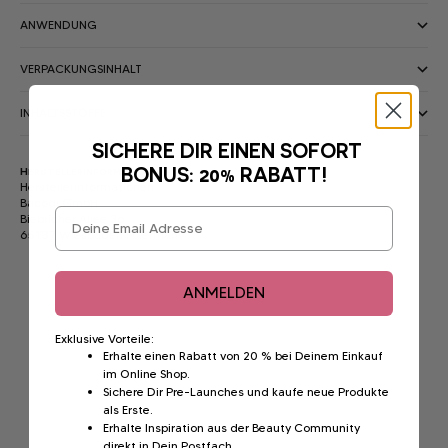
ANWENDUNG
VERPACKUNGSINHALT
INHALTSSTOFFE
SICHERE DIR EINEN SOFORT
BONUS: 20% RABATT!
Herstellerinformationen
Herstellerinformationen
Bacodi GmbH
Email
Biebricher Allee 36
65187 Wiesbaden I Germany
ANMELDEN
Exklusive Vorteile:
Erhalte einen Rabatt von 20 % bei Deinem Einkauf
im Online Shop.
Sichere Dir Pre-Launches und kaufe neue Produkte
als Erste.
Erhalte Inspiration aus der Beauty Community
direkt in Dein Postfach.