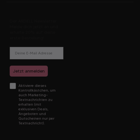
Der ARDELL Newsletter:
Melde dich jetzt an und
erhalte 20% auf deine
erste Bestellung!
E-Mail Adresse
Jetzt anmelden
Double Opt In
Aktiviere dieses
Kontrollkästchen, um
auch Marketing-
Textnachrichten zu
erhalten (mit
exklusiven Deals,
Angeboten und
Gutscheinen nur per
Textnachricht).