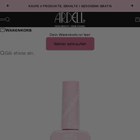
Zum Inhalt springen
Zurück
Vor
KAUFE 3 PRODUKTE, ERHALTE 1 GESCHENK GRATIS
ARDELL Online Shop
Suche
Wa
Menü
Warenkorb
Dein Warenkorb ist leer
Weiter einkaufen
Gib etwas ein...