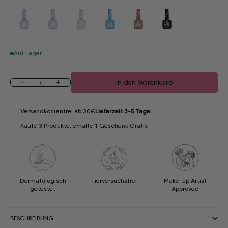
Auf Lager
Anzahl verringern
Anzahl erhöhen
In den Warenkorb
Versandkostenfrei ab 30€
Lieferzeit 3-5 Tage.
Kaufe 3 Produkte, erhalte 1 Geschenk Gratis
Dermatologisch
Tierversuchsfrei
Make-up Artist
getestet
Approved
BESCHREIBUNG