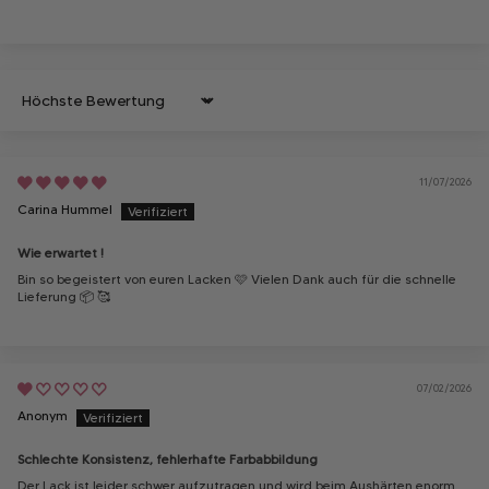
Sort by
11/07/2026
Carina Hummel
Wie erwartet !
Bin so begeistert von euren Lacken 🩷 Vielen Dank auch für die schnelle
Lieferung 📦 🥰
07/02/2026
Anonym
Schlechte Konsistenz, fehlerhafte Farbabbildung
Der Lack ist leider schwer aufzutragen und wird beim Aushärten enorm